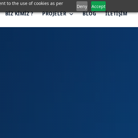
nt to the use of cookies as per
Deny
Accept
BIZ KIMIZ ?
PROJELER
BLOG
İLETIŞIM