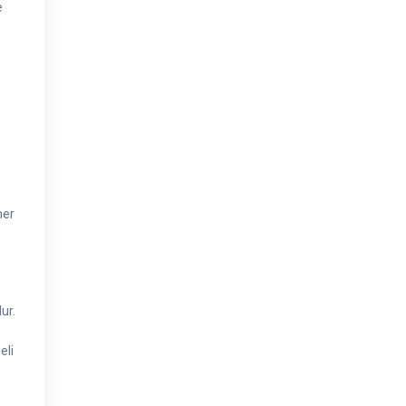
e
her
s
ur.
eli