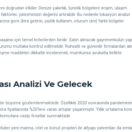
ını doğrudan etkiler. Denize yakınlık, turistik bölgelere erişim, ulaşım
faktörler, yatırımınızın değerini artırabilir. Bu nedenle lokasyon analizi
ına göre (kira getirisi, yazlık kullanım, oturum izni) farklı bölgeler
başarısı için temel kriterlerden biridir. Satın alınacak gayrimenkulün yap
 durumu mutlaka kontrol edilmelidir. Ruhsatlı ve güvenilir firmalardan al
leşme maddeleri dikkatle incelenmeli, mümkünse avukatla birlikte
ası Analizi Ve Gelecek
rlı bir büyüme gözlemlenmektedir. Özellikle 2020 sonrasında pandemini
kira fiyatlarında %20'lere varan artışlar yaşanmıştır. Yıllık ortalama kon
tırımcılara cazip fırsatlar sunmaktadır.
ütülen yeni marina, otel ve konut projeleri ile altyapı yatırımları da eml