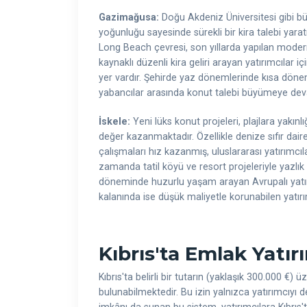
Gazimağusa:
Doğu Akdeniz Üniversitesi gibi bü
yoğunluğu sayesinde sürekli bir kira talebi yarat
Long Beach çevresi, son yıllarda yapılan modern
kaynaklı düzenli kira geliri arayan yatırımcılar iç
yer vardır. Şehirde yaz dönemlerinde kısa döne
yabancılar arasında konut talebi büyümeye de
İskele:
Yeni lüks konut projeleri, plajlara yakın
değer kazanmaktadır. Özellikle denize sıfır daire 
çalışmaları hız kazanmış, uluslararası yatırımcılar
zamanda tatil köyü ve resort projeleriyle yazlı
döneminde huzurlu yaşam arayan Avrupalı yatırımc
kalanında ise düşük maliyetle korunabilen yatır
Kıbrıs'ta Emlak Yatır
Kıbrıs'ta belirli bir tutarın (yaklaşık 300.000 €
bulunabilmektedir. Bu izin yalnızca yatırımcıyı 