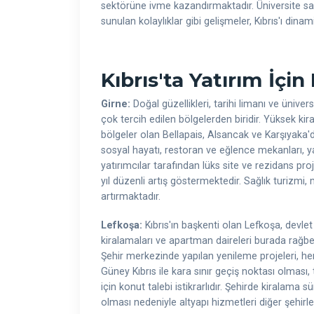
sektörüne ivme kazandırmaktadır. Üniversite sayı
sunulan kolaylıklar gibi gelişmeler, Kıbrıs'ı dinam
Kıbrıs'ta Yatırım İçin
Girne:
Doğal güzellikleri, tarihi limanı ve ünive
çok tercih edilen bölgelerden biridir. Yüksek kira ge
bölgeler olan Bellapais, Alsancak ve Karşıyaka'd
sosyal hayatı, restoran ve eğlence mekanları, 
yatırımcılar tarafından lüks site ve rezidans pro
yıl düzenli artış göstermektedir. Sağlık turizmi, 
artırmaktadır.
Lefkoşa:
Kıbrıs'ın başkenti olan Lefkoşa, devlet d
kiralamaları ve apartman daireleri burada rağbe
Şehir merkezinde yapılan yenileme projeleri, he
Güney Kıbrıs ile kara sınır geçiş noktası olması, 
için konut talebi istikrarlıdır. Şehirde kiralama s
olması nedeniyle altyapı hizmetleri diğer şehirle