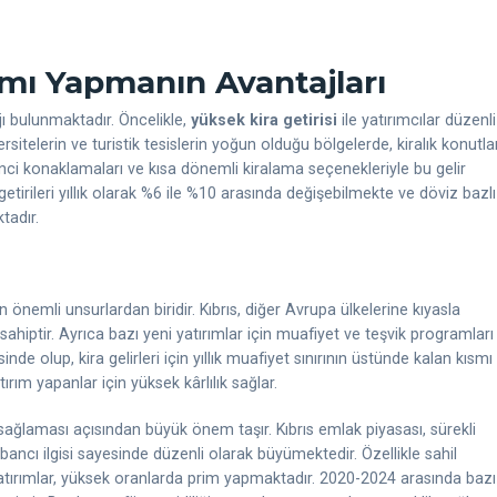
rımı Yapmanın Avantajları
jı bulunmaktadır. Öncelikle,
yüksek kira getirisi
ile yatırımcılar düzenli
versitelerin ve turistik tesislerin yoğun olduğu bölgelerde, kiralık konutla
renci konaklamaları ve kısa dönemli kiralama seçenekleriyle bu gelir
etirileri yıllık olarak %6 ile %10 arasında değişebilmekte ve döviz bazlı
tadır.
en önemli unsurlardan biridir. Kıbrıs, diğer Avrupa ülkelerine kıyasla
ahiptir. Ayrıca bazı yeni yatırımlar için muafiyet ve teşvik programları
de olup, kira gelirleri için yıllık muafiyet sınırının üstünde kalan kısmı
tırım yapanlar için yüksek kârlılık sağlar.
 sağlaması açısından büyük önem taşır. Kıbrıs emlak piyasası, sürekli
abancı ilgisi sayesinde düzenli olarak büyümektedir. Özellikle sahil
yatırımlar, yüksek oranlarda prim yapmaktadır. 2020-2024 arasında bazı