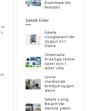
Esentepe'de
buluştu
Satılık Evler
 ve
İskele
ra
Longbeach'de
Uygun 2+1
Daire
Chamada
Prestige Hotel
üzeri son 1
adet villa
 da
Girne
merkezde
krediye uygun
daire
İskele Long
Beach'de
denize yakın