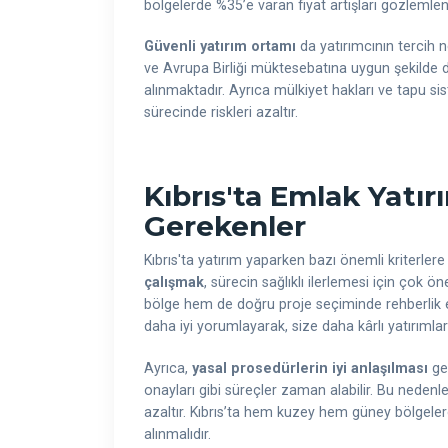
bölgelerde %35’e varan fiyat artışları gözlemlenm
Güvenli yatırım ortamı
da yatırımcının tercih ned
ve Avrupa Birliği müktesebatına uygun şekilde 
alınmaktadır. Ayrıca mülkiyet hakları ve tapu sist
sürecinde riskleri azaltır.
Kıbrıs'ta Emlak Yatı
Gerekenler
Kıbrıs'ta yatırım yaparken bazı önemli kriterlere
çalışmak
, sürecin sağlıklı ilerlemesi için çok 
bölge hem de doğru proje seçiminde rehberlik e
daha iyi yorumlayarak, size daha kârlı yatırımlar 
Ayrıca,
yasal prosedürlerin iyi anlaşılması
ger
onayları gibi süreçler zaman alabilir. Bu nedenle,
azaltır. Kıbrıs’ta hem kuzey hem güney bölgelerde
alınmalıdır.