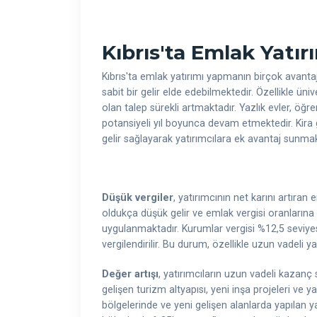
Kıbrıs'ta Emlak Yatı
Kıbrıs'ta emlak yatırımı yapmanın birçok avanta
sabit bir gelir elde edebilmektedir. Özellikle üni
olan talep sürekli artmaktadır. Yazlık evler, öğ
potansiyeli yıl boyunca devam etmektedir. Kira g
gelir sağlayarak yatırımcılara ek avantaj sunmak
Düşük vergiler
, yatırımcının net karını artıran 
oldukça düşük gelir ve emlak vergisi oranlarına s
uygulanmaktadır. Kurumlar vergisi %12,5 seviyesin
vergilendirilir. Bu durum, özellikle uzun vadeli ya
Değer artışı
, yatırımcıların uzun vadeli kazanç
gelişen turizm altyapısı, yeni inşa projeleri ve y
bölgelerinde ve yeni gelişen alanlarda yapılan 