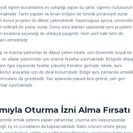
yük eğitim kurumlarına ev sahipliği yapan bu şehir, öğrenci nüfusunun
maktadır. Tarihi yapıları ve liman bölgesi de turistik potansiyel sunar.
 konut projeleri ile dikkat çekmektedir. Gazimağusa ayrıca, üniversite
in istikrarlı bir pazar sunar. Geniş arsa alanları sayesinde yeni projelere
m kiralama seçeneği de oldukça yaygındır. Hem yerli halk hem de
vam etmektedir.
lığı ve marina yatırımları ile dikkat çeken İskele, son dönemde büyük bir
ve villalar yatırımcılar için önemli fırsatlar sunmaktadır. Bölgede altya
ın ilgisi sayesinde fiyatlar yükseliş trendine girmiştir. İskele, aynı
k konut arayanlar için de ideal konumdadır. Bölge aynı zamanda emeklil
ıların da gözdesidir. Yaz aylarında yüksek kira getirisi, yılın geri
ımlar sunmaktadır.
ımıyla Oturma İzni Alma Fırsatı
) üzerinde emlak yatırımı yapan yabancılar, oturma izni başvurusunda
değil, eş ve çocuklarını da kapsamaktadır. Kalıcı oturum iznine geçiş