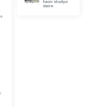
hazır studyo
daire
r
na
i