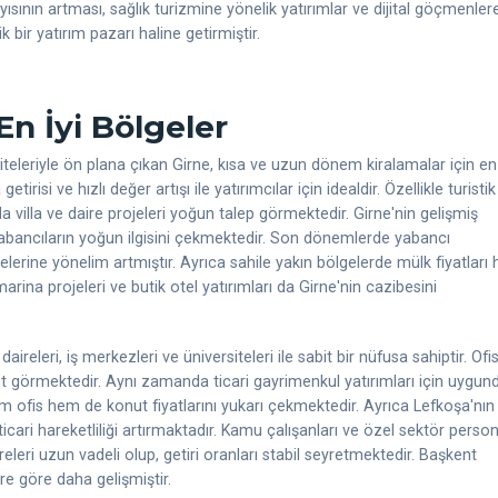
sının artması, sağlık turizmine yönelik yatırımlar ve dijital göçmenler
ik bir yatırım pazarı haline getirmiştir.
 En İyi Bölgeler
rsiteleriyle ön plana çıkan Girne, kısa ve uzun dönem kiralamalar için en
tirisi ve hızlı değer artışı ile yatırımcılar için idealdir. Özellikle turistik
a villa ve daire projeleri yoğun talep görmektedir. Girne'nin gelişmiş
yabancıların yoğun ilgisini çekmektedir. Son dönemlerde yabancı
jelerine yönelim artmıştır. Ayrıca sahile yakın bölgelerde mülk fiyatları 
marina projeleri ve butik otel yatırımları da Girne'nin cazibesini
aireleri, iş merkezleri ve üniversiteleri ile sabit bir nüfusa sahiptir. Ofi
t görmektedir. Aynı zamanda ticari gayrimenkul yatırımları için uygund
m ofis hem de konut fiyatlarını yukarı çekmektedir. Ayrıca Lefkoşa'nın
ticari hareketliliği artırmaktadır. Kamu çalışanları ve özel sektör person
üreleri uzun vadeli olup, getiri oranları stabil seyretmektedir. Başkent
re göre daha gelişmiştir.