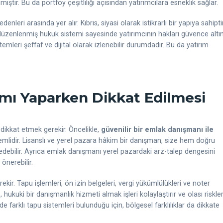
iştir. Bu da portföy çeşitliliği açısından yatırımcılara esneklik sağlar.
enleri arasında yer alır. Kıbrıs, siyasi olarak istikrarlı bir yapıya sahipti
düzenlenmiş hukuk sistemi sayesinde yatırımcının hakları güvence altı
emleri şeffaf ve dijital olarak izlenebilir durumdadır. Bu da yatırım
rımı Yaparken Dikkat Edilmesi
 dikkat etmek gerekir. Öncelikle,
güvenilir bir emlak danışmanı ile
önemlidir. Lisanslı ve yerel pazara hâkim bir danışman, size hem doğru
debilir. Ayrıca emlak danışmanı yerel pazardaki arz-talep dengesini
önerebilir.
ekir. Tapu işlemleri, ön izin belgeleri, vergi yükümlülükleri ve noter
 hukuki bir danışmanlık hizmeti almak işleri kolaylaştırır ve olası riskler
 farklı tapu sistemleri bulunduğu için, bölgesel farklılıklar da dikkate