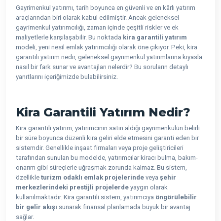
Gayrimenkul yatırımı, tarih boyunca en güvenli ve en kârlı yatırım
araçlarından biri olarak kabul edilmiştir. Ancak geleneksel
gayrimenkul yatırımcılığı, zaman içinde çeşitli riskler ve ek
maliyetlerle karşılaşabilir. Bu noktada
kira garantili yatırım
modeli, yeni nesil emlak yatırımcılığı olarak öne çıkıyor. Peki, kira
garantili yatırım nedir, geleneksel gayrimenkul yatırımlarına kıyasla
nasıl bir fark sunar ve avantajları nelerdir? Bu soruların detaylı
yanıtlarını içeriğimizde bulabilirsiniz.
Kira Garantili Yatırım Nedir?
Kira garantili yatırım, yatırımcının satın aldığı gayrimenkulün belirli
bir süre boyunca düzenli kira geliri elde etmesini garanti eden bir
sistemdir. Genellikle inşaat firmaları veya proje geliştiricileri
tarafından sunulan bu modelde, yatırımcılar kiracı bulma, bakım-
onarım gibi süreçlerle uğraşmak zorunda kalmaz. Bu sistem,
özellikle
turizm odaklı emlak projelerinde
veya
şehir
merkezlerindeki prestijli projelerde
yaygın olarak
kullanılmaktadır. Kira garantili sistem, yatırımcıya
öngörülebilir
bir gelir akışı
sunarak finansal planlamada büyük bir avantaj
sağlar.