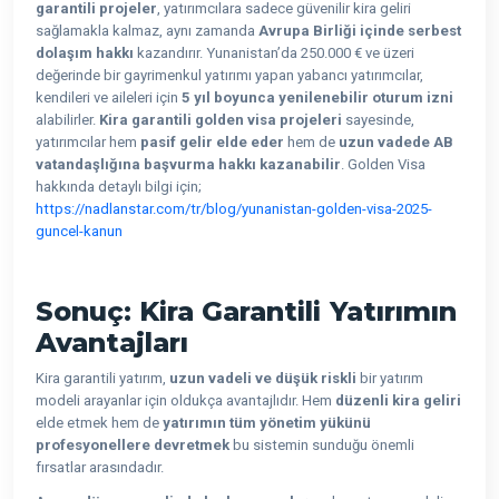
garantili projeler
, yatırımcılara sadece güvenilir kira geliri
sağlamakla kalmaz, aynı zamanda
Avrupa Birliği içinde serbest
dolaşım hakkı
kazandırır. Yunanistan’da 250.000 € ve üzeri
değerinde bir gayrimenkul yatırımı yapan yabancı yatırımcılar,
kendileri ve aileleri için
5 yıl boyunca yenilenebilir oturum izni
alabilirler.
Kira garantili golden visa projeleri
sayesinde,
yatırımcılar hem
pasif gelir elde eder
hem de
uzun vadede AB
vatandaşlığına başvurma hakkı kazanabilir
. Golden Visa
hakkında detaylı bilgi için;
https://nadlanstar.com/tr/blog/yunanistan-golden-visa-2025-
guncel-kanun
Sonuç: Kira Garantili Yatırımın
Avantajları
Kira garantili yatırım,
uzun vadeli ve düşük riskli
bir yatırım
modeli arayanlar için oldukça avantajlıdır. Hem
düzenli kira geliri
elde etmek hem de
yatırımın tüm yönetim yükünü
profesyonellere devretmek
bu sistemin sunduğu önemli
fırsatlar arasındadır.