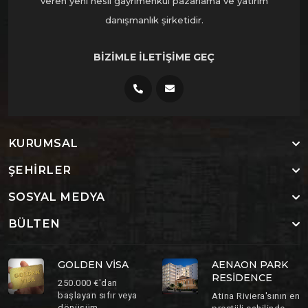
veren yeni nesil gayrimenkul pazarlama ve yatırım
danışmanlık şirketidir.
BIZIMLE İLETIŞIME GEÇ
KURUMSAL
ŞEHIRLER
SOSYAL MEDYA
BÜLTEN
GOLDEN VISA
AENAON PARK
RESIDENCE
250.000 €'dan
başlayan sıfır veya
Atina Riviera'sının en
dönüşüm