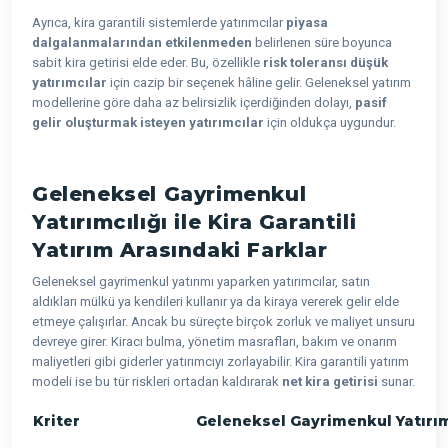
Ayrıca, kira garantili sistemlerde yatırımcılar
piyasa
dalgalanmalarından etkilenmeden
belirlenen süre boyunca
sabit kira getirisi elde eder. Bu, özellikle
risk toleransı düşük
yatırımcılar
için cazip bir seçenek hâline gelir. Geleneksel yatırım
modellerine göre daha az belirsizlik içerdiğinden dolayı,
pasif
gelir oluşturmak isteyen yatırımcılar
için oldukça uygundur.
Geleneksel Gayrimenkul
Yatırımcılığı ile Kira Garantili
Yatırım Arasındaki Farklar
Geleneksel gayrimenkul yatırımı yaparken yatırımcılar, satın
aldıkları mülkü ya kendileri kullanır ya da kiraya vererek gelir elde
etmeye çalışırlar. Ancak bu süreçte birçok zorluk ve maliyet unsuru
devreye girer. Kiracı bulma, yönetim masrafları, bakım ve onarım
maliyetleri gibi giderler yatırımcıyı zorlayabilir. Kira garantili yatırım
modeli ise bu tür riskleri ortadan kaldırarak
net kira getirisi
sunar.
Kriter
Geleneksel Gayrimenkul Yatırı