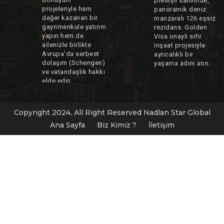
prestijli sahilinde,
projeleriyle hem
panoramik deniz
değer kazanan bir
manzaralı 126 eşsiz
gayrimenkule yatırım
rezidans. Golden
yapın hem de
Visa onaylı sıfır
ailenizle birlikte
inşaat projesiyle
Avrupa'da serbest
ayrıcalıklı bir
dolaşım (Schengen)
yaşama adım atın.
ve vatandaşlık hakkı
elde edin.
Copyright 2024, All Right Reserved Nadlan Star Global
Ana Sayfa
Biz Kimiz ?
İletişim