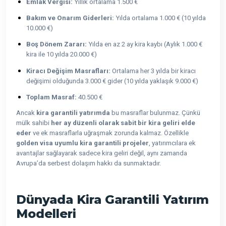
Emlak Vergisi:
Yıllık ortalama 1.500 €
Bakım ve Onarım Giderleri:
Yılda ortalama 1.000 € (10 yılda
10.000 €)
Boş Dönem Zararı:
Yılda en az 2 ay kira kaybı (Aylık 1.000 €
kira ile 10 yılda 20.000 €)
Kiracı Değişim Masrafları:
Ortalama her 3 yılda bir kiracı
değişimi olduğunda 3.000 € gider (10 yılda yaklaşık 9.000 €)
Toplam Masraf:
40.500 €
Ancak
kira garantili yatırımda
bu masraflar bulunmaz. Çünkü
mülk sahibi
her ay düzenli olarak sabit bir kira geliri elde
eder
ve ek masraflarla uğraşmak zorunda kalmaz. Özellikle
golden visa uyumlu kira garantili projeler
, yatırımcılara ek
avantajlar sağlayarak sadece kira geliri değil, aynı zamanda
Avrupa’da serbest dolaşım hakkı da sunmaktadır.
Dünyada Kira Garantili Yatırım
Modelleri