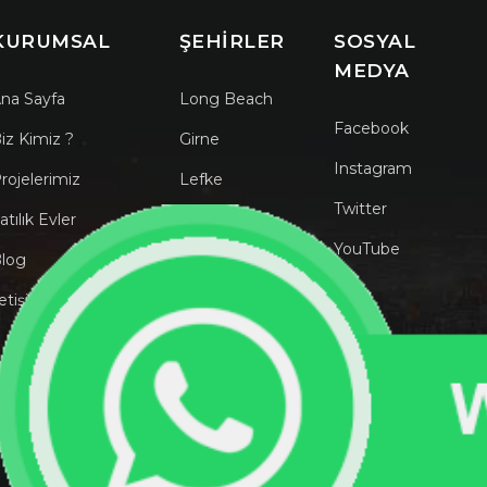
KURUMSAL
ŞEHIRLER
SOSYAL
MEDYA
na Sayfa
Long Beach
Facebook
iz Kimiz ?
Girne
Instagram
rojelerimiz
Lefke
Twitter
atılık Evler
Magusa
YouTube
log
Pire
letişim
GOLDEN VISA
250.000 €'dan başlayan sıfır veya dönüşüm
projeleriyle hem değer kazanan bir gayrimenkule
yatırım yapın hem de ailenizle birlikte Avrupa'da
serbest dolaşım (Schengen) ve vatandaşlık hakkı