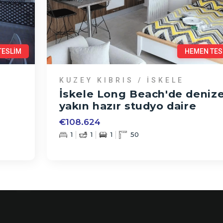
TESLİM
HEMEN TES
KUZEY KIBRIS / İSKELE
İskele Long Beach'de deniz
yakın hazır studyo daire
€108.624
1
1
1
50