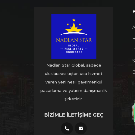
A
B
P
S
Nadlan Star Global, sadece
B
uluslararası uçtan uca hizmet
veren yeni nesil gayrimenkul
İ
pazarlama ve yatırım danışmanlık
şirketidir.
BIZIMLE İLETIŞIME GEÇ