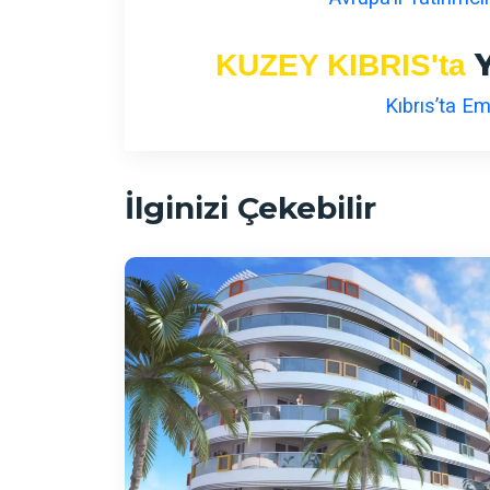
KUZEY KIBRIS'ta
Kıbrıs’ta E
İlginizi Çekebilir