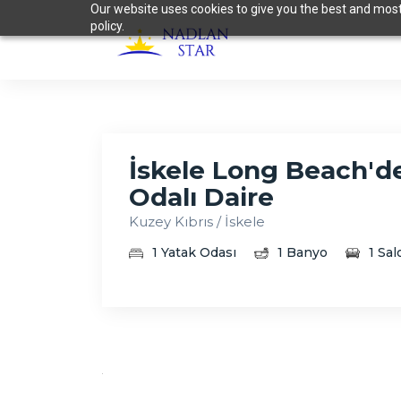
Our website uses cookies to give you the best and most 
policy.
İskele Long Beach'de
Odalı Daire
Kuzey Kıbrıs / İskele
1 Yatak Odası
1 Banyo
1 Sal