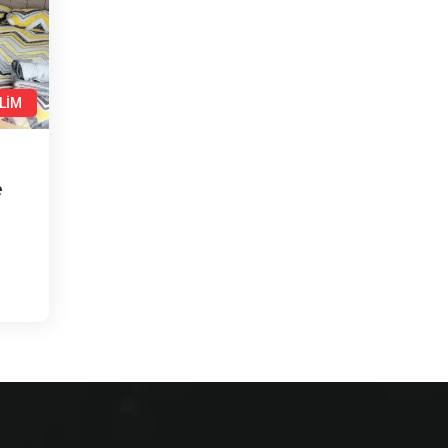
LİM
e