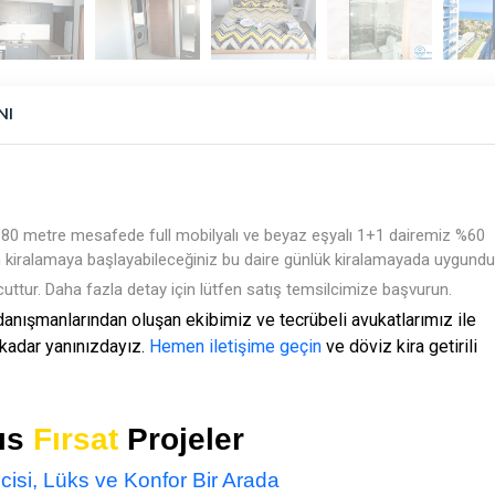
NI
ze 80 metre mesafede full mobilyalı ve beyaz eşyalı 1+1 dairemiz %60
men kiralamaya başlayabileceğiniz bu daire günlük kiralamayada uygundu
uttur. Daha fazla detay için lütfen satış temsilcimize başvurun.
anışmanlarından oluşan ekibimiz ve tecrübeli avukatlarımız ile
 kadar yanınızdayız.
Hemen iletişime geçin
ve döviz kira getirili
rıs
Fırsat
Projeler
ncisi, Lüks ve Konfor Bir Arada