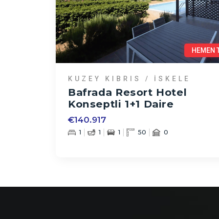
HEMEN 
KUZEY KIBRIS / İSKELE
Bafrada Resort Hotel
Konseptli 1+1 Daire
€140.917
1
1
1
50
0