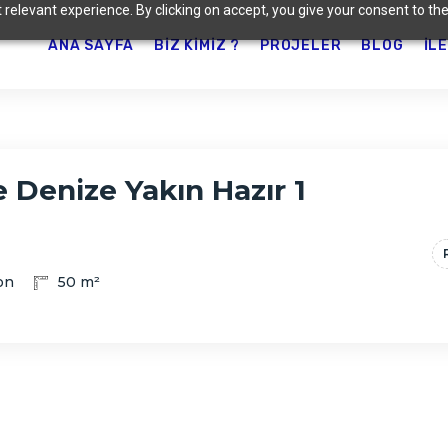
relevant experience. By clicking on accept, you give your consent to the
ANA SAYFA
BIZ KIMIZ ?
PROJELER
BLOG
İL
 Denize Yakın Hazır 1
on
50 m²