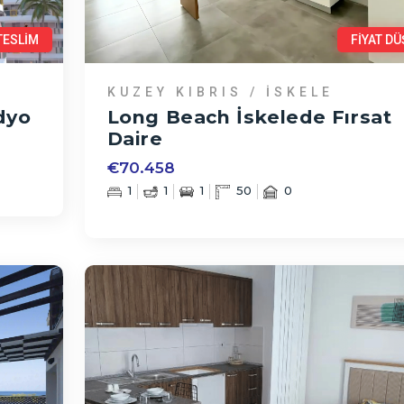
TESLİM
FİYAT DÜ
KUZEY KIBRIS / İSKELE
dyo
Long Beach İskelede Fırsat
Daire
€70.458
1
1
1
50
0