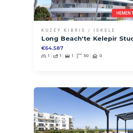
HEMEN 
KUZEY KIBRIS / İSKELE
Long Beach'te Kelepir Stu
€64.587
1
1
1
50
0