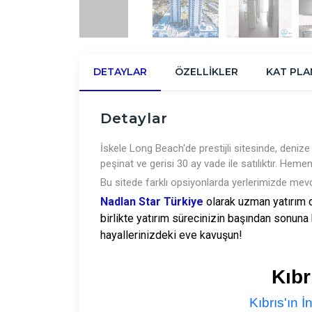
DETAYLAR
ÖZELLIKLER
KAT PLA
Detaylar
İskele Long Beach'de prestijli sitesinde, deni
peşinat ve gerisi 30 ay vade ile satılıktır. He
Bu sitede farklı opsiyonlarda yerlerimizde mevc
Nadlan Star Türkiye
olarak uzman yatırım d
birlikte yatırım sürecinizin başından sonuna
hayallerinizdeki eve kavuşun!
Kıb
Kıbrıs'ın İ