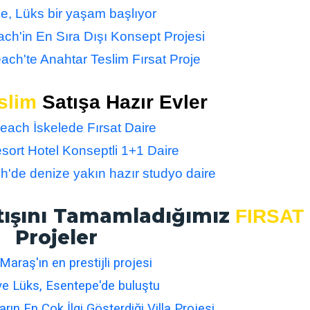
e, Lüks bir yaşam başlıyor
ch'in En Sıra Dışı Konsept Projesi
ach'te Anahtar Teslim Fırsat Proje
slim
Satışa Hazır Evler
each İskelede Fırsat Daire
sort Hotel Konseptli 1+1 Daire
h'de denize yakın hazır studyo daire
atışını Tamamladığımız
FIRSAT
Projeler
Maraş'ın en prestijli projesi
ve Lüks, Esentepe'de buluştu
ların En Çok İlgi Gösterdiği Villa Projesi