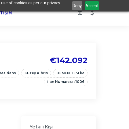
 use of cookies as per our privacy
Deny
Accept
ETIŞIM
€142.092
Rezidans
Kuzey Kıbrıs
HEMEN TESLİM
İlan Numarası : 1006
Yetkili Kişi