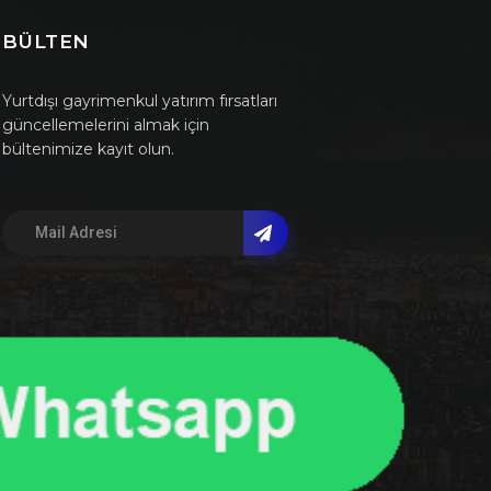
BÜLTEN
Yurtdışı gayrimenkul yatırım fırsatları
güncellemelerini almak için
bültenimize kayıt olun.
AENAON PARK RESIDENCE
Atina Riviera'sının en prestijli sahilinde, panoramik
deniz manzaralı 126 eşsiz rezidans. Golden Visa
onaylı sıfır inşaat projesiyle ayrıcalıklı bir yaşama
adım atın.