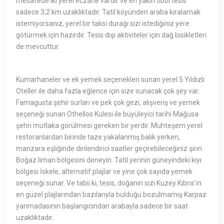
mesafede iki yerel eczane vardır ve en yakın tıbbi tesis
sadece 3,2 km uzaklıktadır. Tatil köyünden araba kiralamak
istemiyorsanız, yerel bir taksi durağı sizi istediğiniz yere
götürmek için hazırdır. Tesis dışı aktiviteler için dağ bisikletleri
de mevcuttur.
Kumarhaneler ve ek yemek seçenekleri sunan yerel 5 Yıldızlı
Oteller ile daha fazla eğlence için size sunacak çok şey var.
Famagusta şehir surları ve pek çok gezi, alışveriş ve yemek
seçeneği sunan Othellos Kulesi ile büyüleyici tarihi Mağusa
şehri mutlaka görülmesi gereken bir yerdir. Muhteşem yerel
restoranlardan birinde taze yakalanmış balık yerken,
manzara eşliğinde dinlendirici saatler geçirebileceğiniz şirin
Boğaz liman bölgesini deneyin. Tatil yerinin güneyindeki kıyı
bölgesi İskele, alternatif plajlar ve yine çok sayıda yemek
seçeneği sunar. Ve tabii ki, tesis, doğanın sizi Kuzey Kıbrıs'ın
en güzel plajlarından bazılarıyla bulduğu bozulmamış Karpaz
yarımadasının başlangıcından arabayla sadece bir saat
uzaklıktadır.