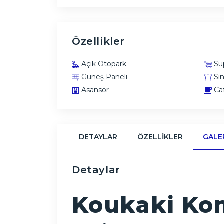
Özellikler
Açık Otopark
Sü
Güneş Paneli
Si
Asansör
Ca
DETAYLAR
ÖZELLIKLER
GALE
Detaylar
Koukaki Kon