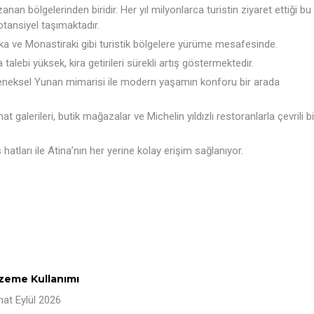
nan bölgelerinden biridir. Her yıl milyonlarca turistin ziyaret ettiği bu
otansiyel taşımaktadır.
aka ve Monastiraki gibi turistik bölgelere yürüme mesafesinde.
talebi yüksek, kira getirileri sürekli artış göstermektedir.
leneksel Yunan mimarisi ile modern yaşamın konforu bir arada
at galerileri, butik mağazalar ve Michelin yıldızlı restoranlarla çevrili bi
atları ile Atina’nın her yerine kolay erişim sağlanıyor.
lzeme Kullanımı
imat Eylül 2026