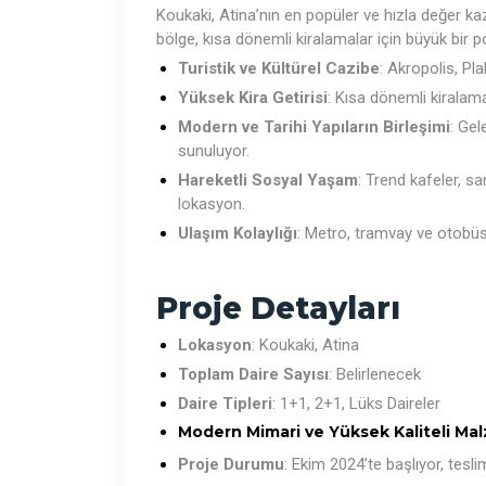
Koukaki, Atina’nın en popüler ve hızla değer kaza
bölge, kısa dönemli kiralamalar için büyük bir p
Turistik ve Kültürel Cazibe
: Akropolis, Pl
Yüksek Kira Getirisi
: Kısa dönemli kiralama 
Modern ve Tarihi Yapıların Birleşimi
: Ge
sunuluyor.
Hareketli Sosyal Yaşam
: Trend kafeler, san
lokasyon.
Ulaşım Kolaylığı
: Metro, tramvay ve otobüs h
Proje Detayları
Lokasyon
: Koukaki, Atina
Toplam Daire Sayısı
: Belirlenecek
Daire Tipleri
: 1+1, 2+1, Lüks Daireler
Modern Mimari ve Yüksek Kaliteli Ma
Proje Durumu
: Ekim 2024’te başlıyor, tesl