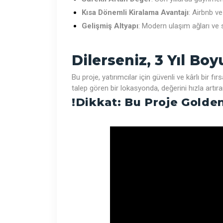
Kısa Dönemli Kiralama Avantajı
: Airbnb ve
Gelişmiş Altyapı
: Modern ulaşım ağları ve 
Dilerseniz, 3 Yıl Boy
Bu proje, yatırımcılar için güvenli ve kârlı bir f
talep gören bir lokasyonda, değerini hızla artıran
!Dikkat: Bu Proje Golden