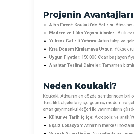
Projenin Avantajları
Altın Fırsat: Koukaki’de Yatırım
: Atina’nın
Modern ve Lüks Yaşam Alanları
: Akıllı e
Yüksek Getirili Yatırım
: Artan talep ve ge
Kısa Dönem Kiralamaya Uygun
: Yüksek tur
Uygun Fiyatlar
: 150.000 €’dan başlayan fiya
Anahtar Teslimi Daireler
: Tamamen bitmiş 
Neden Koukaki?
Koukaki, Atina’nın en gözde semtlerinden biri olu
Turistik bölgelerle iç içe geçmiş, modern ve ge
artan gayrimenkul değeri ile yatırımcıların gö
Kültür ve Tarih İç İçe
: Akropolis ve antik 
Eşsiz Lokasyon
: Atina’nın merkezi noktal
Sürekli Artan Değer
: Son yıllarda gayrimenk