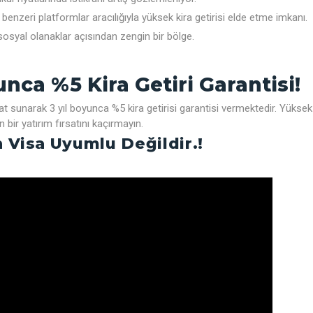
 benzeri platformlar aracılığıyla yüksek kira getirisi elde etme imkanı.
sosyal olanaklar açısından zengin bir bölge.
unca %5 Kira Getiri Garantisi!
ırsat sunarak 3 yıl boyunca %5 kira getirisi garantisi vermektedir. Yüksek
 bir yatırım fırsatını kaçırmayın.
 Visa Uyumlu Değildir.!