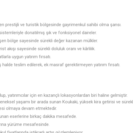
 en prestijli ve turistik bölgesinde gayrimenkul sahibi olma şansı.
v sistemleriyle donatılmış şık ve fonksiyonel daireler.
lişen bölge sayesinde sürekli değer kazanan mülkler.
ist akışı sayesinde sürekli doluluk oranı ve kârlılık.
tlarla uygun yatırım fırsatı.
halde teslim edilerek, ek masraf gerektirmeyen yatırım fırsatı.
p, yatırımcılar için en kazançlı lokasyonlardan biri haline gelmiştir.
leneksel yaşamı bir arada sunan Koukaki, yüksek kira getirisi ve sürekl
zdesi olmaya devam etmektedir.
Yunan eserlerine birkaç dakika mesafede.
arına yürüme mesafesinde.
ul fiyatlarında istikrarlı artış gözlemleniyor.