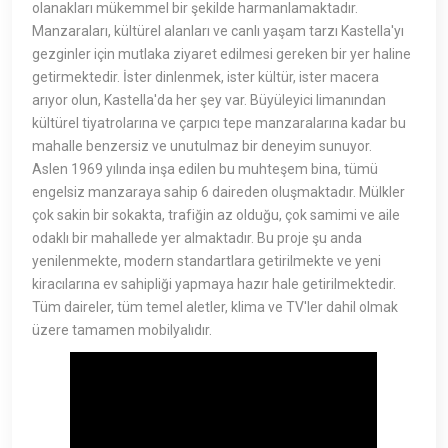
olanakları mükemmel bir şekilde harmanlamaktadır.
Manzaraları, kültürel alanları ve canlı yaşam tarzı Kastella'yı
gezginler için mutlaka ziyaret edilmesi gereken bir yer haline
getirmektedir. İster dinlenmek, ister kültür, ister macera
arıyor olun, Kastella'da her şey var. Büyüleyici limanından
kültürel tiyatrolarına ve çarpıcı tepe manzaralarına kadar bu
mahalle benzersiz ve unutulmaz bir deneyim sunuyor.
Aslen 1969 yılında inşa edilen bu muhteşem bina, tümü
engelsiz manzaraya sahip 6 daireden oluşmaktadır. Mülkler
çok sakin bir sokakta, trafiğin az olduğu, çok samimi ve aile
odaklı bir mahallede yer almaktadır. Bu proje şu anda
yenilenmekte, modern standartlara getirilmekte ve yeni
kiracılarına ev sahipliği yapmaya hazır hale getirilmektedir.
Tüm daireler, tüm temel aletler, klima ve TV'ler dahil olmak
üzere tamamen mobilyalıdır.