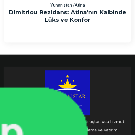
Yunanistan /Atina
Dimitriou Rezidans: Atina'nın Kalbinde
Lüks ve Konfor
Nadlan Star Global, sadece uluslararası uçtan uca hizmet
veren yeni nesil gayrimenkul pazarlama ve yatırım