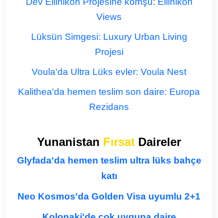
Dev Ellinikon Projesine komşu: Ellinikon
Views
Lüksün Simgesi: Luxury Urban Living
Projesi
Voula'da Ultra Lüks evler: Voula Nest
Kalithea'da hemen teslim son daire: Europa
Rezidans
Yunanistan
Fırsat
Daireler
Glyfada'da hemen teslim ultra lüks bahçe
katı
Neo Kosmos'da Golden Visa uyumlu 2+1
Kolonaki'de çok uyguna daire