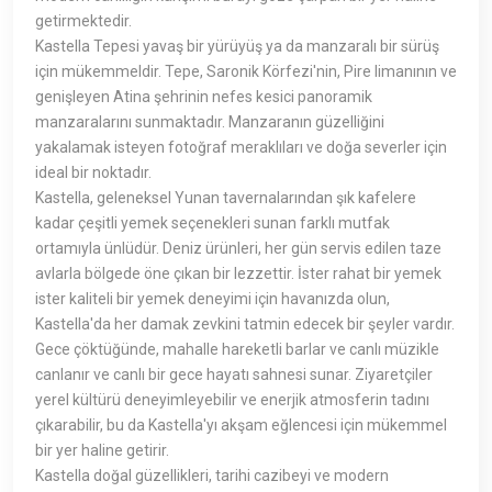
getirmektedir.
Kastella Tepesi yavaş bir yürüyüş ya da manzaralı bir sürüş
için mükemmeldir. Tepe, Saronik Körfezi'nin, Pire limanının ve
genişleyen Atina şehrinin nefes kesici panoramik
manzaralarını sunmaktadır. Manzaranın güzelliğini
yakalamak isteyen fotoğraf meraklıları ve doğa severler için
ideal bir noktadır.
Kastella, geleneksel Yunan tavernalarından şık kafelere
kadar çeşitli yemek seçenekleri sunan farklı mutfak
ortamıyla ünlüdür. Deniz ürünleri, her gün servis edilen taze
avlarla bölgede öne çıkan bir lezzettir. İster rahat bir yemek
ister kaliteli bir yemek deneyimi için havanızda olun,
Kastella'da her damak zevkini tatmin edecek bir şeyler vardır.
Gece çöktüğünde, mahalle hareketli barlar ve canlı müzikle
canlanır ve canlı bir gece hayatı sahnesi sunar. Ziyaretçiler
yerel kültürü deneyimleyebilir ve enerjik atmosferin tadını
çıkarabilir, bu da Kastella'yı akşam eğlencesi için mükemmel
bir yer haline getirir.
Kastella doğal güzellikleri, tarihi cazibeyi ve modern