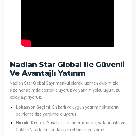
Nadlan Star Global Ile Güvenli
Ve Avantajlı Yatırım
Nadlan Star Global Gayrimenkul olarak, uzman ekibimizle
size her adımda destek oluyoruz ve yatırım yolculuğunuzu
kolaylaştırıyoruz.
Lokasyon Seçimi
: En karlı ve uygun yatırım noktalarını
belirlemenize yardımcı oluyoruz.
Hukuki Destek
: Yasal prosedürler, oturum, vatandaşlık ve
Golden Visa konusunda size rehberlik ediyoruz.