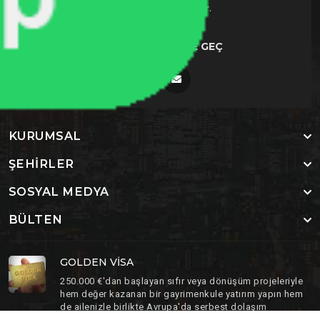
danışmanlık şirketidir.
BIZIMLE İLETIŞIME GEÇ
KURUMSAL
ŞEHIRLER
SOSYAL MEDYA
BÜLTEN
GOLDEN VISA
250.000 €'dan başlayan sıfır veya dönüşüm projeleriyle
hem değer kazanan bir gayrimenkule yatırım yapın hem
de ailenizle birlikte Avrupa'da serbest dolaşım
(Schengen) ve vatandaşlık hakkı elde edin.