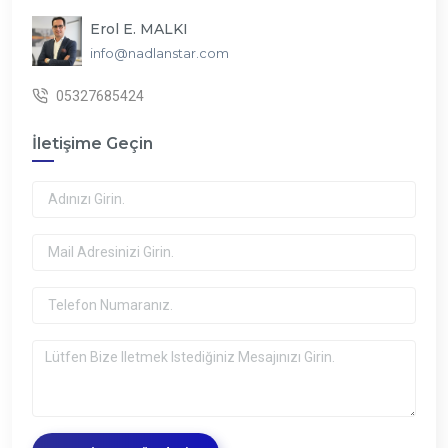
Erol E. MALKI
info@nadlanstar.com
05327685424
İletişime Geçin