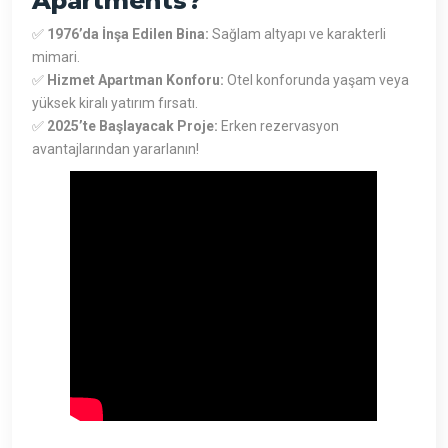
Apartments?
✅
1976’da İnşa Edilen Bina:
Sağlam altyapı ve karakterli
mimari.
✅
Hizmet Apartman Konforu:
Otel konforunda yaşam veya
yüksek kiralı yatırım fırsatı.
✅
2025’te Başlayacak Proje:
Erken rezervasyon
avantajlarından yararlanın!