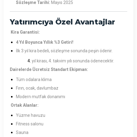
Sözleşme Tarihi:
Mayıs 2025
Yatırımcıya Özel Avantajlar
Kira Garantisi:
4 Yıl Boyunca Yıllık %3 Getiri!
İlk 3 yıl kira bedeli, sözleşme sonunda peşin ödenir.
yıl kirası, 4. takvim yılı sonunda ödenecektir.
Dairelerde Ücretsiz Standart Ekipman:
Tüm odalara klima
Fırın, ocak, davlumbaz
Modern mutfak donanımı
Ortak Alanlar:
Yüzme havuzu
Fitness salonu
Sauna