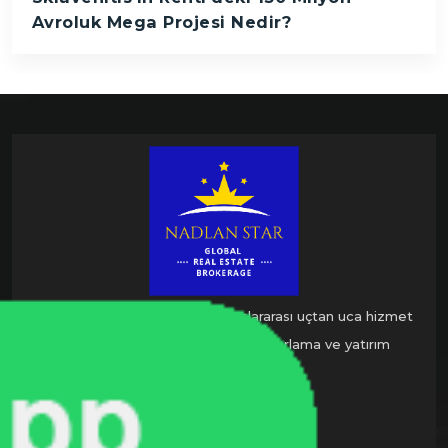
Avroluk Mega Projesi Nedir?
Nadlan Star Global, sadece uluslararası uçtan uca hizmet
veren yeni nesil gayrimenkul pazarlama ve yatırım
danışmanlık şirketidir.
BIZIMLE İLETIŞIME GEÇ