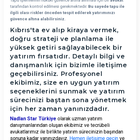
Tapu işlemlerinin hukuki güvence altına alınması için bir
avukat
tarafından kontrol edilmesi gerekmektedir.
Bu sayede tapu ile
ilgili olası riskler önceden tespit edilerek yatırımınızı
güvence altına alabilirsiniz.
Kıbrıs'ta ev alıp kiraya vermek,
doğru strateji ve planlama ile
yüksek getiri sağlayabilecek bir
yatırım fırsatıdır. Detaylı bilgi ve
danışmanlık için bizimle iletişime
geçebilirsiniz. Profesyonel
ekibimiz, size en uygun yatırım
seçeneklerini sunmak ve yatırım
sürecinizi baştan sona yönetmek
için her zaman yanınızdadır.
Nadlan Star Türkiye
olarak uzman yatırım
danışmanlarından oluşan ekibimiz ve tecrübeli
avukatlarımız ile birlikte yatırım sürecinizin başından
sonuna kadar yanınızdayız.
Hemen iletişime geçin
ve