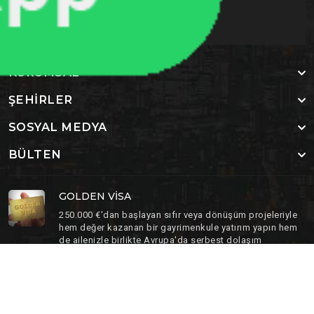
KURUMSAL
ŞEHIRLER
SOSYAL MEDYA
BÜLTEN
GOLDEN VISA
250.000 €'dan başlayan sıfır veya dönüşüm projeleriyle
hem değer kazanan bir gayrimenkule yatırım yapın hem
de ailenizle birlikte Avrupa'da serbest dolaşım
(Schengen) ve vatandaşlık hakkı elde edin.
Copyright 2024, All Right Reserved Nadlan Star Global