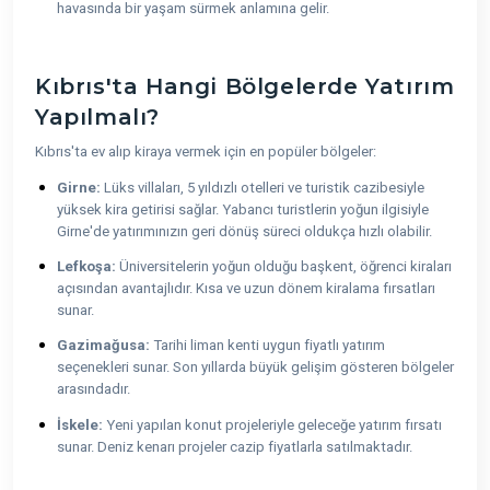
havasında bir yaşam sürmek anlamına gelir.
Kıbrıs'ta Hangi Bölgelerde Yatırım
Yapılmalı?
Kıbrıs'ta ev alıp kiraya vermek için en popüler bölgeler:
Girne:
Lüks villaları, 5 yıldızlı otelleri ve turistik cazibesiyle
yüksek kira getirisi sağlar. Yabancı turistlerin yoğun ilgisiyle
Girne'de yatırımınızın geri dönüş süreci oldukça hızlı olabilir.
Lefkoşa:
Üniversitelerin yoğun olduğu başkent, öğrenci kiraları
açısından avantajlıdır. Kısa ve uzun dönem kiralama fırsatları
sunar.
Gazimağusa:
Tarihi liman kenti uygun fiyatlı yatırım
seçenekleri sunar. Son yıllarda büyük gelişim gösteren bölgeler
arasındadır.
İskele:
Yeni yapılan konut projeleriyle geleceğe yatırım fırsatı
sunar. Deniz kenarı projeler cazip fiyatlarla satılmaktadır.