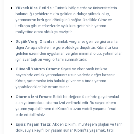
Yüksek Kira Getirisi:
Turistik bölgelerde ve üniversitelerin
bulunduğu şehirlerde kira gelirleri oldukça yüksek olup,
yatırımınızın hızlı geri dönüşünü sağlar. Özellikle Girne ve
Lefkoşa gibi merkezlerde aylık kira getirisinin yatırım
maliyetine oranı oldukça caziptir.
Düşük Vergi Oranları:
Emlak vergisi ve gelir vergisi oranları
diğer Avrupa ülkelerine göre oldukça düşüktür. Kıbrıs'ta kira
gelirleri üzerinden uygulanan vergiler minimal olup, yatırımcılar
için avantajlı bir vergi ortamı sunmaktadır.
Güvenli Yatırım Ortamı:
Siyasi ve ekonomik istikrar
sayesinde emlak yatırımlarınız uzun vadede değer kazanır.
Kıbrıs, yatırımcılar için hukuki güvence altında yatırım
yapabilecekleri bir ortam sunar.
Oturma İzni Fırsatı:
Belirli bir değerin üzerinde gayrimenkul
alan yatırımcılara oturma izni verilmektedir. Bu sayede hem
yatırım yapabilir hem de Kıbrıs'ta uzun vadeli yaşama fırsatı
elde edebilirsiniz.
Eşsiz Yaşam Tarzı:
Akdeniz iklimi, muhteşem plajları ve tarihi
dokusuyla keyifli bir yaşam sunar. Kıbrıs'ta yaşamak, tatil