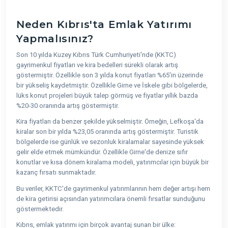
Neden Kıbrıs'ta Emlak Yatırımı
Yapmalısınız?
Son 10 yılda Kuzey Kıbrıs Türk Cumhuriyeti'nde (KKTC)
gayrimenkul fiyatları ve kira bedelleri sürekli olarak artış
göstermiştir. Özellikle son 3 yılda konut fiyatları %65'in üzerinde
bir yükseliş kaydetmiştir. Özellikle Girne ve İskele gibi bölgelerde,
lüks konut projeleri büyük talep görmüş ve fiyatlar yıllık bazda
%20-30 oranında artış göstermiştir.
Kira fiyatları da benzer şekilde yükselmiştir. Örneğin, Lefkoşa'da
kiralar son bir yılda %23,05 oranında artış göstermiştir. Turistik
bölgelerde ise günlük ve sezonluk kiralamalar sayesinde yüksek
gelir elde etmek mümkündür. Özellikle Girne'de denize sıfır
konutlar ve kısa dönem kiralama modeli, yatırımcılar için büyük bir
kazanç fırsatı sunmaktadır.
Bu veriler, KKTC'de gayrimenkul yatırımlarının hem değer artışı hem
de kira getirisi açısından yatırımcılara önemli fırsatlar sunduğunu
göstermektedir.
Kıbrıs, emlak yatırımı için birçok avantaj sunan bir ülke: