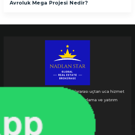
Avroluk Mega Projesi Nedir?
Nadlan Star Global, sadece uluslararası uçtan uca hizmet
veren yeni nesil gayrimenkul pazarlama ve yatırım
danışmanlık şirketidir.
BIZIMLE İLETIŞIME GEÇ