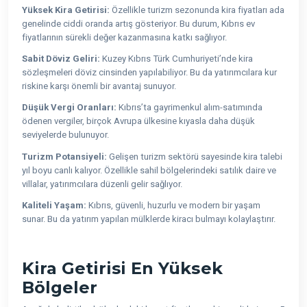
Yüksek Kira Getirisi:
Özellikle turizm sezonunda kira fiyatları ada
genelinde ciddi oranda artış gösteriyor. Bu durum, Kıbrıs ev
fiyatlarının sürekli değer kazanmasına katkı sağlıyor.
Sabit Döviz Geliri:
Kuzey Kıbrıs Türk Cumhuriyeti’nde kira
sözleşmeleri döviz cinsinden yapılabiliyor. Bu da yatırımcılara kur
riskine karşı önemli bir avantaj sunuyor.
Düşük Vergi Oranları:
Kıbrıs’ta gayrimenkul alım-satımında
ödenen vergiler, birçok Avrupa ülkesine kıyasla daha düşük
seviyelerde bulunuyor.
Turizm Potansiyeli:
Gelişen turizm sektörü sayesinde kira talebi
yıl boyu canlı kalıyor. Özellikle sahil bölgelerindeki satılık daire ve
villalar, yatırımcılara düzenli gelir sağlıyor.
Kaliteli Yaşam:
Kıbrıs, güvenli, huzurlu ve modern bir yaşam
sunar. Bu da yatırım yapılan mülklerde kiracı bulmayı kolaylaştırır.
Kira Getirisi En Yüksek
Bölgeler