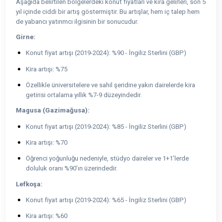
Aşağıda belirtilen bölgelerdeki konut fiyatları ve kira gelirleri, son 5
yıl içinde ciddi bir artış göstermiştir. Bu artışlar, hem iç talep hem
de yabancı yatırımcı ilgisinin bir sonucudur.
Girne:
Konut fiyat artışı (2019-2024): %90 - İngiliz Sterlini (GBP)
Kira artışı: %75
Özellikle üniversitelere ve sahil şeridine yakın dairelerde kira
getirisi ortalama yıllık %7-9 düzeyindedir.
Magusa (Gazimağusa):
Konut fiyat artışı (2019-2024): %85 - İngiliz Sterlini (GBP)
Kira artışı: %70
Öğrenci yoğunluğu nedeniyle, stüdyo daireler ve 1+1’lerde
doluluk oranı %90’ın üzerindedir.
Lefkoşa:
Konut fiyat artışı (2019-2024): %65 - İngiliz Sterlini (GBP)
Kira artışı: %60