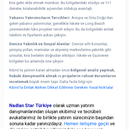
kira geliri elde etmek mümkün. Bu bölgelerdeki stüdyo ve 1+1
daireler, kiralanabilirlik açısından oldukça avantajlı.
Yabancı Yatırımcıların Tercihleri:
Avrupa ve Orta Doğu'dan
gelen yabancı yatırımcılar, genellikle İskele ve Long Beach
çevresindeki lüks projeleri tercih ediyor. Bu da bölgedeki emlak
talebini ve fiyatlarını yukarı çekiyor.
Denize Yakınlık ve Sosyal Alanlar:
Denize sıfır konumlar,
yürüyüş yolları, marinalar ve alışveriş merkezlerine yakınlık gibi
unsurlar, kira bedelini doğrudan etkiliyor. İskele ve Gaziveren
bölgeleri bu anlamda öne çıkıyor.
Kıbrıs’ta yatırım kararı almadan önce
bölgesel analiz yapmak
,
hukuki danışmanlık almak
ve
projelerin ruhsat durumlarını
incelemek
büyük önem taşır. Daha fazla bilgi için:
Kıbrıs'ta Emlak Alırken Dikkat Edilmesi Gereken Yasal Noktalar
Nadlan Star Türkiye
olarak uzman yatırım
danışmanlarından oluşan ekibimiz ve tecrübeli
avukatlarımız ile birlikte yatırım sürecinizin başından
sonuna kadar yanınızdayız.
Hemen iletişime geçin
ve