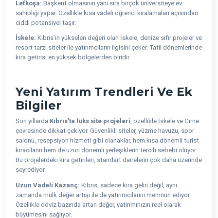
Lefkoşa:
Başkent olmasının yanı sıra birçok üniversiteye ev
sahipliği yapar. Özellikle kısa vadeli öğrenci kiralamaları açısından
ciddi potansiyel taşır.
İskele:
Kıbrıs’ın yükselen değeri olan İskele, denize sıfır projeler ve
resort tarzı siteler ile yatırımcıların ilgisini çeker. Tatil dönemlerinde
kira getirisi en yüksek bölgelerden biridir.
Yeni Yatırım Trendleri Ve Ek
Bilgiler
Son yıllarda
Kıbrıs’ta lüks site projeleri
, özellikle İskele ve Girne
çevresinde dikkat çekiyor. Güvenlikli siteler, yüzme havuzu, spor
salonu, resepsiyon hizmeti gibi olanaklar, hem kısa dönemli turist
kiracıların hem de uzun dönemli yerleşiklerin tercih sebebi oluyor.
Bu projelerdeki kira getirileri, standart dairelerin çok daha üzerinde
seyrediyor.
Uzun Vadeli Kazanç:
Kıbrıs, sadece kira geliri değil, aynı
zamanda mülk değer artışı ile de yatırımcılarını memnun ediyor.
Özellikle döviz bazında artan değer, yatırımınızın reel olarak
büyümesini sağlıyor.