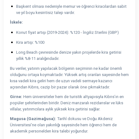
Başkent olması nedeniyle memur ve öğrenci kiracılardan sabit
ve yıl boyu kesintisiz talep vardır.
İskele:
Konut fiyat artışı (2019-2024): %120 - İngiliz Sterlini (GBP)
Kira artışı: %100
Long Beach çevresinde denize yakın projelerde kira getirisi
yıllık %8-11 aralığındadır.
Bu veriler, yatırım yapılacak bölgenin seçiminin ne kadar önemli
olduğunu ortaya koymaktadır. Yüksek artış oranları sayesinde hem
kısa vadeli kira geliri hem de uzun vadeli sermaye kazancı
açısından Kıbrıs, cazip bir pazar olarak öne çıkmaktadır.
Girne:
Hem üniversiteler hem de turistik altyapısıyla Kıbrıs’ın en
popüler şehirlerinden biridir. Deniz manzaralı rezidanslar ve lüks
villalar, yatırımcılara aylık yüksek kira getirisi sağlar.
Magusa (Gazimağusa):
Tarihî dokusu ve Doğu Akdeniz
Üniversitesi’ne olan yakınlığı sayesinde hem öğrenci hem de
akademik personelden kira talebi yoğundur.