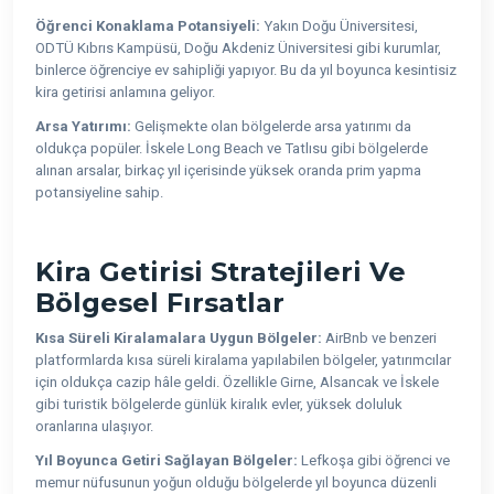
Öğrenci Konaklama Potansiyeli:
Yakın Doğu Üniversitesi,
ODTÜ Kıbrıs Kampüsü, Doğu Akdeniz Üniversitesi gibi kurumlar,
binlerce öğrenciye ev sahipliği yapıyor. Bu da yıl boyunca kesintisiz
kira getirisi anlamına geliyor.
Arsa Yatırımı:
Gelişmekte olan bölgelerde arsa yatırımı da
oldukça popüler. İskele Long Beach ve Tatlısu gibi bölgelerde
alınan arsalar, birkaç yıl içerisinde yüksek oranda prim yapma
potansiyeline sahip.
Kira Getirisi Stratejileri Ve
Bölgesel Fırsatlar
Kısa Süreli Kiralamalara Uygun Bölgeler:
AirBnb ve benzeri
platformlarda kısa süreli kiralama yapılabilen bölgeler, yatırımcılar
için oldukça cazip hâle geldi. Özellikle Girne, Alsancak ve İskele
gibi turistik bölgelerde günlük kiralık evler, yüksek doluluk
oranlarına ulaşıyor.
Yıl Boyunca Getiri Sağlayan Bölgeler:
Lefkoşa gibi öğrenci ve
memur nüfusunun yoğun olduğu bölgelerde yıl boyunca düzenli