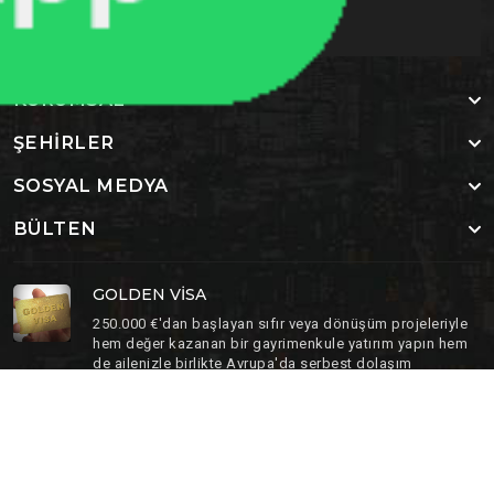
KURUMSAL
ŞEHIRLER
SOSYAL MEDYA
BÜLTEN
GOLDEN VISA
250.000 €'dan başlayan sıfır veya dönüşüm projeleriyle
hem değer kazanan bir gayrimenkule yatırım yapın hem
de ailenizle birlikte Avrupa'da serbest dolaşım
(Schengen) ve vatandaşlık hakkı elde edin.
Copyright 2024, All Right Reserved Nadlan Star Global
Ana Sayfa
Biz Kimiz ?
İletişim