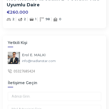
Uyumlu Daire
€260.000
2
2
1
98
0
Yetkili Kişi
Erol E. MALKI
info@nadlanstar.com
05327685424
İletişime Geçin