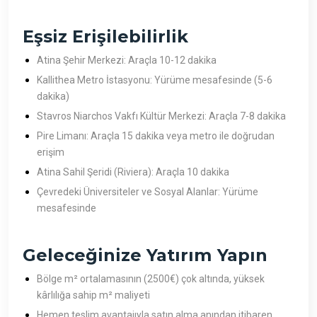
Eşsiz Erişilebilirlik
Atina Şehir Merkezi: Araçla 10-12 dakika
Kallithea Metro İstasyonu: Yürüme mesafesinde (5-6
dakika)
Stavros Niarchos Vakfı Kültür Merkezi: Araçla 7-8 dakika
Pire Limanı: Araçla 15 dakika veya metro ile doğrudan
erişim
Atina Sahil Şeridi (Riviera): Araçla 10 dakika
Çevredeki Üniversiteler ve Sosyal Alanlar: Yürüme
mesafesinde
Geleceğinize Yatırım Yapın
Bölge m² ortalamasının (2500€) çok altında, yüksek
kârlılığa sahip m² maliyeti
Hemen teslim avantajıyla satın alma anından itibaren