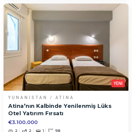
YENİ
YUNANISTAN / ATINA
Atina’nın Kalbinde Yenilenmiş Lüks
Otel Yatırım Fırsatı
€3.100.000
2
2
1
98