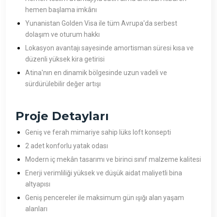
hemen başlama imkânı
Yunanistan Golden Visa ile tüm Avrupa'da serbest
dolaşım ve oturum hakkı
Lokasyon avantajı sayesinde amortisman süresi kısa ve
düzenli yüksek kira getirisi
Atina'nın en dinamik bölgesinde uzun vadeli ve
sürdürülebilir değer artışı
Proje Detayları
Geniş ve ferah mimariye sahip lüks loft konsepti
2 adet konforlu yatak odası
Modern iç mekân tasarımı ve birinci sınıf malzeme kalitesi
Enerji verimliliği yüksek ve düşük aidat maliyetli bina
altyapısı
Geniş pencereler ile maksimum gün ışığı alan yaşam
alanları