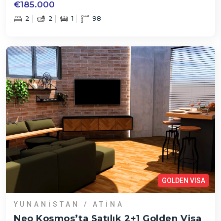
€185.000
2
2
1
98
GOLDEN VISA
YUNANISTAN / ATINA
Neo Kosmos’ta Satılık 2+1 Golden Visa