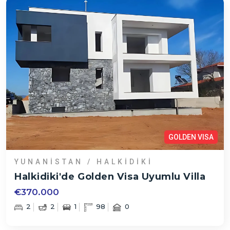
GOLDEN VISA
YUNANISTAN / HALKIDIKI
Halkidiki'de Golden Visa Uyumlu Villa
€370.000
2
2
1
98
0