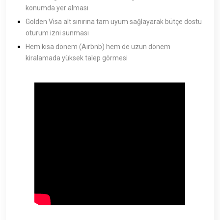
konumda yer alması
Golden Visa alt sınırına tam uyum sağlayarak bütçe dostu
oturum izni sunması
Hem kısa dönem (Airbnb) hem de uzun dönem
kiralamada yüksek talep görmesi