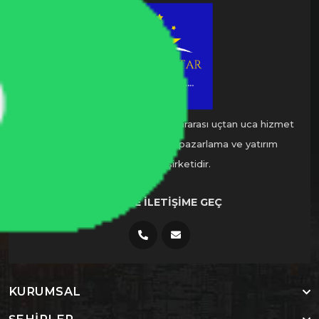
Nadlan Star Global, sadece uluslararası uçtan uca hizmet
veren yeni nesil gayrimenkul pazarlama ve yatırım
danışmanlık şirketidir.
BIZIMLE İLETIŞIME GEÇ
KURUMSAL
ŞEHIRLER