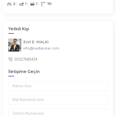
2
1
1
70
Yetkili Kişi
Erol E. MALKI
info@nadlanstar.com
05327685424
İletişime Geçin