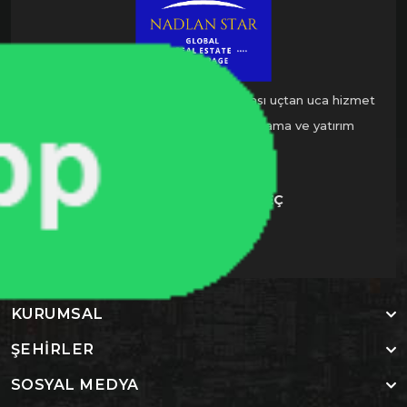
Nadlan Star Global, sadece uluslararası uçtan uca hizmet
veren yeni nesil gayrimenkul pazarlama ve yatırım
danışmanlık şirketidir.
BIZIMLE İLETIŞIME GEÇ
KURUMSAL
ŞEHIRLER
SOSYAL MEDYA