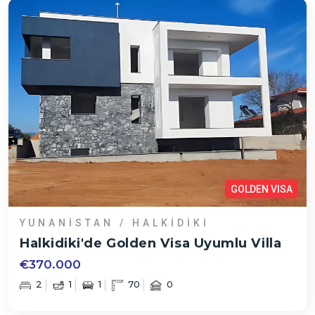
GOLDEN VISA
YUNANISTAN / HALKIDIKI
Halkidiki'de Golden Visa Uyumlu Villa
€370.000
2
1
1
70
0