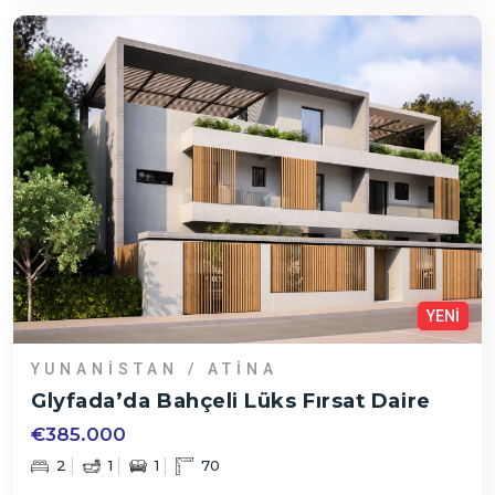
YENİ
YUNANISTAN / ATINA
Glyfada’da Bahçeli Lüks Fırsat Daire
€385.000
2
1
1
70